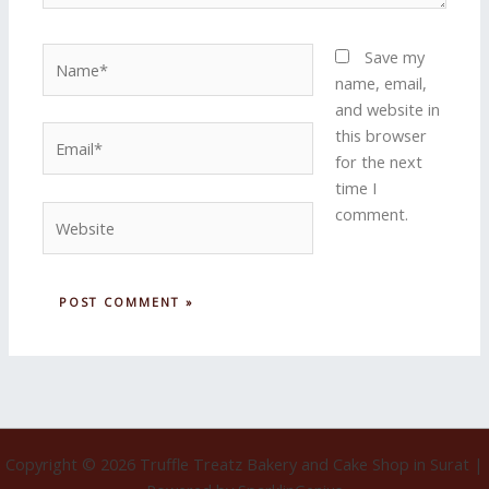
Name*
Save my
name, email,
and website in
Email*
this browser
for the next
time I
Website
comment.
Copyright © 2026 Truffle Treatz Bakery and Cake Shop in Surat |