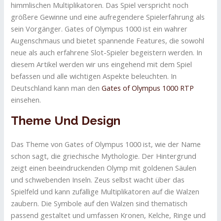
himmlischen Multiplikatoren. Das Spiel verspricht noch
größere Gewinne und eine aufregendere Spielerfahrung als
sein Vorgänger. Gates of Olympus 1000 ist ein wahrer
Augenschmaus und bietet spannende Features, die sowohl
neue als auch erfahrene Slot-Spieler begeistern werden. In
diesem Artikel werden wir uns eingehend mit dem Spiel
befassen und alle wichtigen Aspekte beleuchten. In
Deutschland kann man den
Gates of Olympus 1000 RTP
einsehen.
Theme Und Design
Das Theme von Gates of Olympus 1000 ist, wie der Name
schon sagt, die griechische Mythologie. Der Hintergrund
zeigt einen beeindruckenden Olymp mit goldenen Säulen
und schwebenden Inseln. Zeus selbst wacht über das
Spielfeld und kann zufällige Multiplikatoren auf die Walzen
zaubern. Die Symbole auf den Walzen sind thematisch
passend gestaltet und umfassen Kronen, Kelche, Ringe und