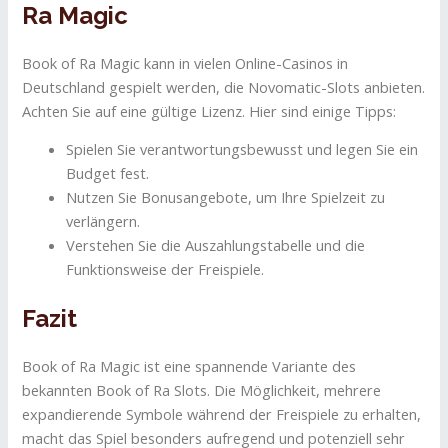
Ra Magic
Book of Ra Magic kann in vielen Online-Casinos in
Deutschland gespielt werden, die Novomatic-Slots anbieten.
Achten Sie auf eine gültige Lizenz. Hier sind einige Tipps:
Spielen Sie verantwortungsbewusst und legen Sie ein
Budget fest.
Nutzen Sie Bonusangebote, um Ihre Spielzeit zu
verlängern.
Verstehen Sie die Auszahlungstabelle und die
Funktionsweise der Freispiele.
Fazit
Book of Ra Magic ist eine spannende Variante des
bekannten Book of Ra Slots. Die Möglichkeit, mehrere
expandierende Symbole während der Freispiele zu erhalten,
macht das Spiel besonders aufregend und potenziell sehr