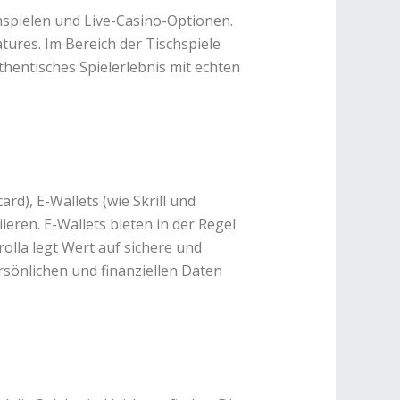
chspielen und Live-Casino-Optionen.
tures. Im Bereich der Tischspiele
thentisches Spielerlebnis mit echten
d), E-Wallets (wie Skrill und
ren. E-Wallets bieten in der Regel
lla legt Wert auf sichere und
sönlichen und finanziellen Daten