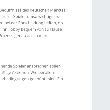
ie Bedürfnisse des deutschen Marktes
es für Spieler umso wichtiger ist,
nen bei der Entscheidung helfen, ob
eit, ihr Hobby bequem von zu Hause
Prozess genau anschauen.
ehende Spieler ansprechen sollen.
ßige Aktionen. Wie bei allen
satzbedingungen geknüpft sind. Ein