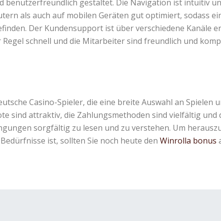
benutzerfreundlich gestaltet. Die Navigation ist intuitiv und 
tern als auch auf mobilen Geräten gut optimiert, sodass ein
 befinden. Der Kundensupport ist über verschiedene Kanäle e
r Regel schnell und die Mitarbeiter sind freundlich und komp
 deutsche Casino-Spieler, die eine breite Auswahl an Spielen
 sind attraktiv, die Zahlungsmethoden sind vielfältig und d
ingungen sorgfältig zu lesen und zu verstehen. Um herauszuf
 Bedürfnisse ist, sollten Sie noch heute den
Winrolla bonus
a