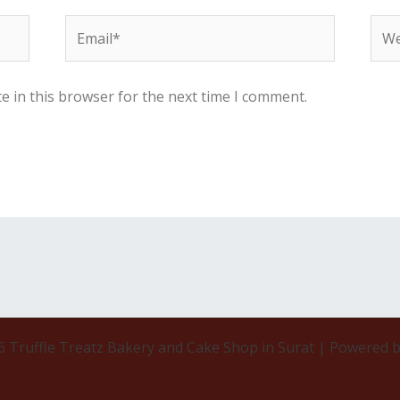
Email*
Web
e in this browser for the next time I comment.
 Truffle Treatz Bakery and Cake Shop in Surat | Powered 