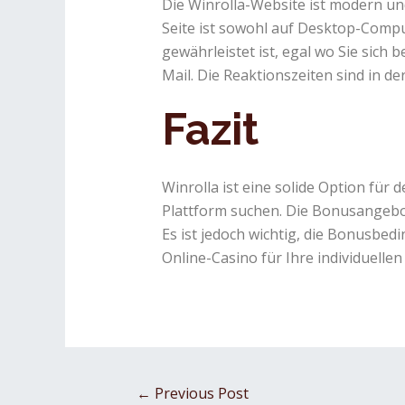
Die Winrolla-Website ist modern und 
Seite ist sowohl auf Desktop-Compu
gewährleistet ist, egal wo Sie sich
Mail. Die Reaktionszeiten sind in de
Fazit
Winrolla ist eine solide Option für
Plattform suchen. Die Bonusangebote
Es ist jedoch wichtig, die Bonusbed
Online-Casino für Ihre individuellen
←
Previous Post