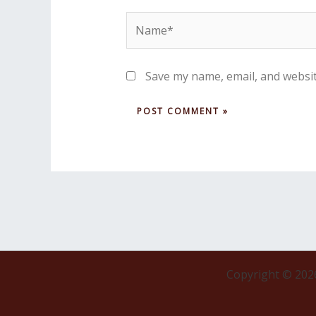
Name*
Save my name, email, and websit
Copyright © 2026