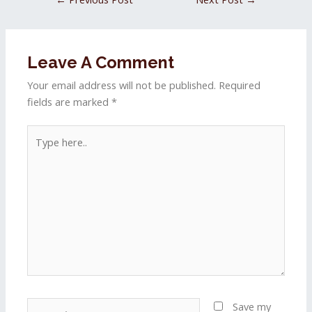
Leave A Comment
Your email address will not be published.
Required
fields are marked
*
Type
here..
Name*
Save my