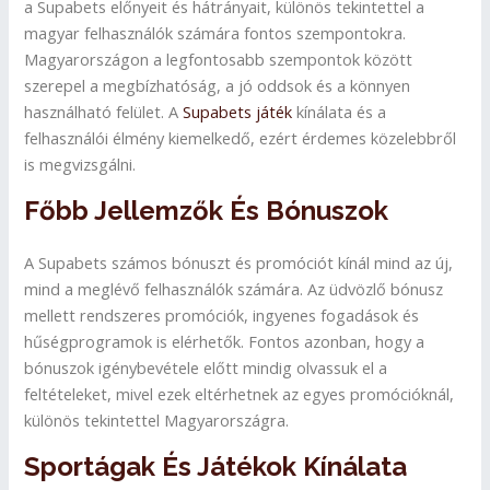
a Supabets előnyeit és hátrányait, különös tekintettel a
magyar felhasználók számára fontos szempontokra.
Magyarországon a legfontosabb szempontok között
szerepel a megbízhatóság, a jó oddsok és a könnyen
használható felület. A
Supabets játék
kínálata és a
felhasználói élmény kiemelkedő, ezért érdemes közelebbről
is megvizsgálni.
Főbb Jellemzők És Bónuszok
A Supabets számos bónuszt és promóciót kínál mind az új,
mind a meglévő felhasználók számára. Az üdvözlő bónusz
mellett rendszeres promóciók, ingyenes fogadások és
hűségprogramok is elérhetők. Fontos azonban, hogy a
bónuszok igénybevétele előtt mindig olvassuk el a
feltételeket, mivel ezek eltérhetnek az egyes promócióknál,
különös tekintettel Magyarországra.
Sportágak És Játékok Kínálata