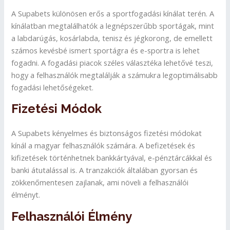
A Supabets különösen erős a sportfogadási kínálat terén. A
kínálatban megtalálhatók a legnépszerűbb sportágak, mint
a labdarúgás, kosárlabda, tenisz és jégkorong, de emellett
számos kevésbé ismert sportágra és e-sportra is lehet
fogadni. A fogadási piacok széles választéka lehetővé teszi,
hogy a felhasználók megtalálják a számukra legoptimálisabb
fogadási lehetőségeket.
Fizetési Módok
A Supabets kényelmes és biztonságos fizetési módokat
kínál a magyar felhasználók számára. A befizetések és
kifizetések történhetnek bankkártyával, e-pénztárcákkal és
banki átutalással is. A tranzakciók általában gyorsan és
zökkenőmentesen zajlanak, ami növeli a felhasználói
élményt.
Felhasználói Élmény