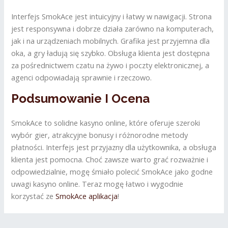
Interfejs SmokAce jest intuicyjny i łatwy w nawigacji. Strona
jest responsywna i dobrze działa zarówno na komputerach,
jak i na urządzeniach mobilnych. Grafika jest przyjemna dla
oka, a gry ładują się szybko. Obsługa klienta jest dostępna
za pośrednictwem czatu na żywo i poczty elektronicznej, a
agenci odpowiadają sprawnie i rzeczowo.
Podsumowanie I Ocena
SmokAce to solidne kasyno online, które oferuje szeroki
wybór gier, atrakcyjne bonusy i różnorodne metody
płatności. Interfejs jest przyjazny dla użytkownika, a obsługa
klienta jest pomocna. Choć zawsze warto grać rozważnie i
odpowiedzialnie, mogę śmiało polecić SmokAce jako godne
uwagi kasyno online. Teraz mogę łatwo i wygodnie
korzystać ze
SmokAce aplikacja
!