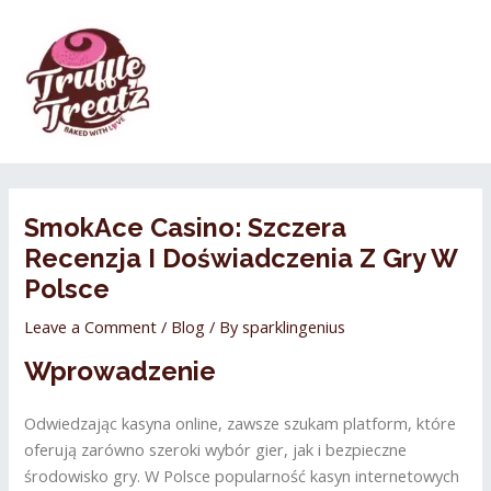
Skip
Post
MAI
to
navigation
ME
content
SmokAce Casino: Szczera
Recenzja I Doświadczenia Z Gry W
Polsce
Leave a Comment
/
Blog
/ By
sparklingenius
Wprowadzenie
Odwiedzając kasyna online, zawsze szukam platform, które
oferują zarówno szeroki wybór gier, jak i bezpieczne
środowisko gry. W Polsce popularność kasyn internetowych