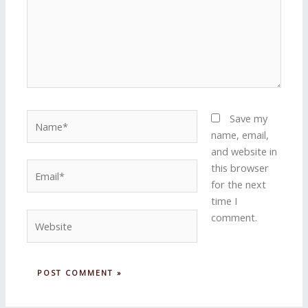
Name*
Save my
name, email,
and website in
Email*
this browser
for the next
time I
Website
comment.