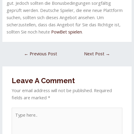
gut. Jedoch sollten die Bonusbedingungen sorgfältig
geprüft werden. Deutsche Spieler, die eine neue Plattform
suchen, sollten sich dieses Angebot ansehen. Um
sicherzustellen, dass das Angebot für Sie das Richtige ist,
sollten Sie noch heute
PowBet spielen
.
←
Previous Post
Next Post
→
Leave A Comment
Your email address will not be published.
Required
fields are marked
*
Type
here..