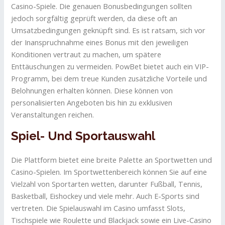
Casino-Spiele. Die genauen Bonusbedingungen sollten
jedoch sorgfältig geprüft werden, da diese oft an
Umsatzbedingungen geknüpft sind. Es ist ratsam, sich vor
der Inanspruchnahme eines Bonus mit den jeweiligen
Konditionen vertraut zu machen, um spätere
Enttäuschungen zu vermeiden. PowBet bietet auch ein VIP-
Programm, bei dem treue Kunden zusätzliche Vorteile und
Belohnungen erhalten können. Diese können von
personalisierten Angeboten bis hin zu exklusiven
Veranstaltungen reichen.
Spiel- Und Sportauswahl
Die Plattform bietet eine breite Palette an Sportwetten und
Casino-Spielen. Im Sportwettenbereich können Sie auf eine
Vielzahl von Sportarten wetten, darunter Fußball, Tennis,
Basketball, Eishockey und viele mehr. Auch E-Sports sind
vertreten. Die Spielauswahl im Casino umfasst Slots,
Tischspiele wie Roulette und Blackjack sowie ein Live-Casino