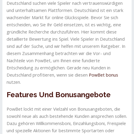
Deutschland suchen viele Spieler nach vertrauenswürdigen
und unterhaltsamen Plattformen. Deutschland ist ein stark
wachsender Markt für online Glücksspiele. Bevor Sie sich
entscheiden, wo Sie Ihr Geld einsetzen, ist es wichtig, eine
gründliche Recherche durchzuführen. Hier kommt diese
detaillierte Bewertung ins Spiel. Viele Spieler in Deutschland
sind auf der Suche, und wir helfen mit unserem Ratgeber. In
diesem Zusammenhang betrachten wir die Vor- und
Nachteile von PowBet, um Ihnen eine fundierte
Entscheidung zu ermöglichen. Gerade neu Kunden in
Deutschland profitieren, wenn sie diesen
PowBet bonus
nutzen.
Features Und Bonusangebote
PowBet lockt mit einer Vielzahl von Bonusangeboten, die
sowohl neue als auch bestehende Kunden ansprechen sollen.
Dazu gehören Willkommensboni, Einzahlungsboni, Freispiele
und spezielle Aktionen für bestimmte Sportarten oder