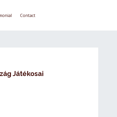
monial
Contact
BOOK YOUR DESSERT
zág Játékosai