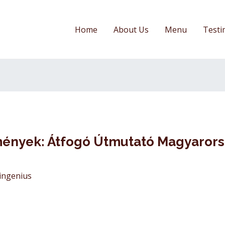
Home
About Us
Menu
Testi
mények: Átfogó Útmutató Magyarors
ingenius