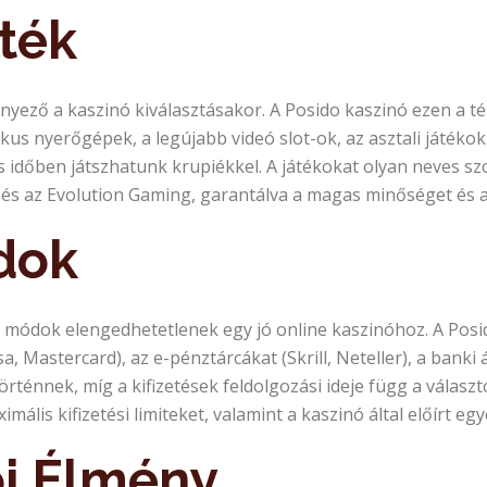
ték
nyező a kaszinó kiválasztásakor. A Posido kaszinó ezen a t
us nyerőgépek, a legújabb videó slot-ok, az asztali játékok (
ós időben játszhatunk krupiékkel. A játékokat olyan neves szo
és az Evolution Gaming, garantálva a magas minőséget és a 
dok
i módok elengedhetetlenek egy jó online kaszinóhoz. A Posi
a, Mastercard), az e-pénztárcákat (Skrill, Neteller), a banki 
ténnek, míg a kifizetések feldolgozási ideje függ a választo
mális kifizetési limiteket, valamint a kaszinó által előírt egy
ói Élmény