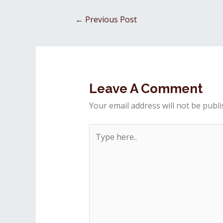
←
Previous Post
Leave A Comment
Your email address will not be publi
Type
here..