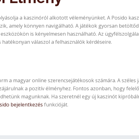
lyásolja a kaszinóról alkotott véleményünket. A Posido kas
ezik, amely könnyen navigálható. A játékok gyorsan betöltő
eszközökön is kényelmesen használható. Az ügyfélszolgálat
és hatékonyan válaszol a felhasználók kérdéseire.
form a magyar online szerencsejátékosok számára. A széles 
zájárulnak a pozitív élményhez. Fontos azonban, hogy felelő
hetünk magunknak. Ha szeretnél egy új kaszinót kipróbálni
sido bejelentkezés
funkcióját.