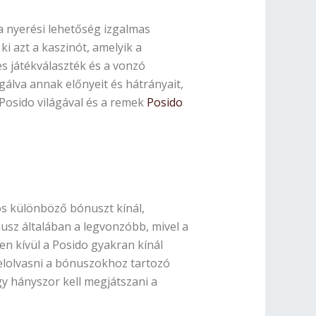
a nyerési lehetőség izgalmas
i azt a kaszinót, amelyik a
s játékválaszték és a vonzó
álva annak előnyeit és hátrányait,
Posido világával és a remek
Posido
s különböző bónuszt kínál,
usz általában a legvonzóbb, mivel a
en kívül a Posido gyakran kínál
elolvasni a bónuszokhoz tartozó
y hányszor kell megjátszani a