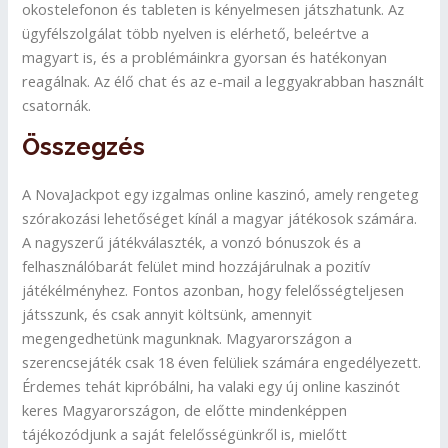
okostelefonon és tableten is kényelmesen játszhatunk. Az
ügyfélszolgálat több nyelven is elérhető, beleértve a
magyart is, és a problémáinkra gyorsan és hatékonyan
reagálnak. Az élő chat és az e-mail a leggyakrabban használt
csatornák.
Összegzés
A NovaJackpot egy izgalmas online kaszinó, amely rengeteg
szórakozási lehetőséget kínál a magyar játékosok számára.
A nagyszerű játékválaszték, a vonzó bónuszok és a
felhasználóbarát felület mind hozzájárulnak a pozitív
játékélményhez. Fontos azonban, hogy felelősségteljesen
játsszunk, és csak annyit költsünk, amennyit
megengedhetünk magunknak. Magyarországon a
szerencsejáték csak 18 éven felüliek számára engedélyezett.
Érdemes tehát kipróbálni, ha valaki egy új online kaszinót
keres Magyarországon, de előtte mindenképpen
tájékozódjunk a saját felelősségünkről is, mielőtt