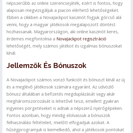
népszerűbb az online szerencsejáték, ezért is fontos, hogy
alaposan megvizsgáljuk a piacon elérhető lehetőségeket.
Ebben a cikkben a NovaJackpot kaszinót fogjuk górcső alá
venni, hogy a magyar játékosok megalapozott döntést
hozhassanak. Magyarországon, aki online kaszinót keres,
érdemes megfontolnia a
NovaJackpot regisztráció
lehetőségét, mely számos játékot és izgalmas bónuszokat
kínál.
Jellemzők És Bónuszok
A NovaJackpot számos vonzó funkciót és bónuszt kínál az új
és a meglévő játékosok számára egyaránt. Az üdvözlő
bónusz általában a befizetés megduplázását vagy akár
megháromszorozását is lehetővé teszi, emellett gyakran
ingyenes pörgetéseket is adnak a népszerű nyerőgépeken.
Fontos azonban, hogy mindig elolvassuk a bónuszok
felhasználási feltételeit, mielőtt elfogadjuk azokat. A
hűségprogramjuk is kiemelkedő, ahol a játékosok pontokat