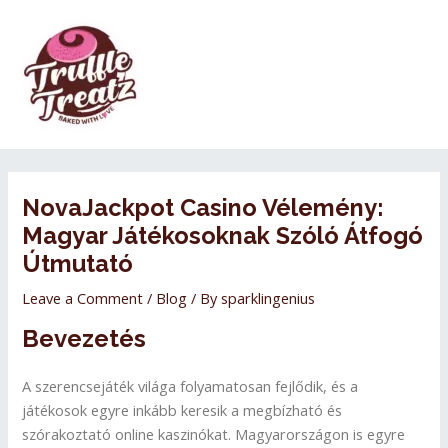
Skip
Post
MAI
to
navigation
ME
content
NovaJackpot Casino Vélemény:
Magyar Játékosoknak Szóló Átfogó
Útmutató
Leave a Comment
/
Blog
/ By
sparklingenius
Bevezetés
A szerencsejáték világa folyamatosan fejlődik, és a
játékosok egyre inkább keresik a megbízható és
szórakoztató online kaszinókat. Magyarországon is egyre