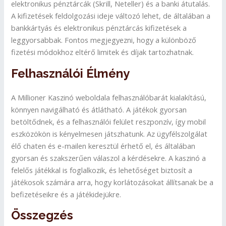
elektronikus pénztárcák (Skrill, Neteller) és a banki átutalás.
A kifizetések feldolgozási ideje változó lehet, de általában a
bankkártyás és elektronikus pénztárcás kifizetések a
leggyorsabbak. Fontos megjegyezni, hogy a különböző
fizetési módokhoz eltérő limitek és díjak tartozhatnak.
Felhasználói Élmény
A Millioner Kaszinó weboldala felhasználóbarát kialakítású,
könnyen navigálható és átlátható. A játékok gyorsan
betöltődnek, és a felhasználói felület reszponzív, így mobil
eszközökön is kényelmesen játszhatunk. Az ügyfélszolgálat
élő chaten és e-mailen keresztül érhető el, és általában
gyorsan és szakszerűen válaszol a kérdésekre. A kaszinó a
felelős játékkal is foglalkozik, és lehetőséget biztosít a
játékosok számára arra, hogy korlátozásokat állítsanak be a
befizetéseikre és a játékidejükre.
Összegzés