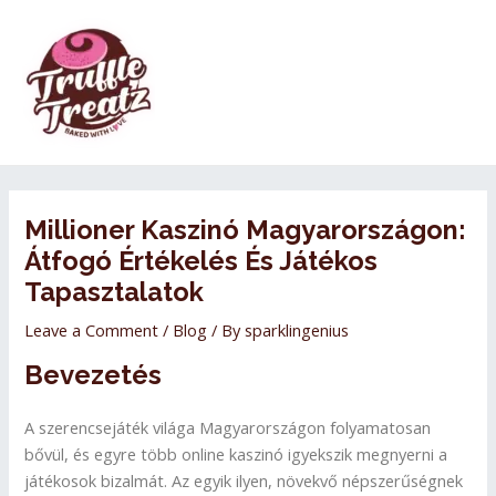
Skip
Post
MAI
to
navigation
ME
content
Millioner Kaszinó Magyarországon:
Átfogó Értékelés És Játékos
Tapasztalatok
Leave a Comment
/
Blog
/ By
sparklingenius
Bevezetés
A szerencsejáték világa Magyarországon folyamatosan
bővül, és egyre több online kaszinó igyekszik megnyerni a
játékosok bizalmát. Az egyik ilyen, növekvő népszerűségnek