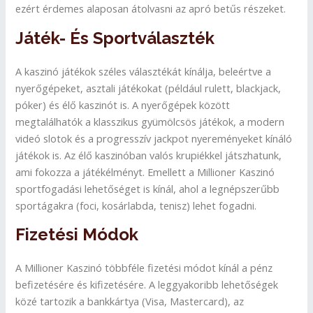
ezért érdemes alaposan átolvasni az apró betűs részeket.
Játék- És Sportválaszték
A kaszinó játékok széles választékát kínálja, beleértve a
nyerőgépeket, asztali játékokat (például rulett, blackjack,
póker) és élő kaszinót is. A nyerőgépek között
megtalálhatók a klasszikus gyümölcsös játékok, a modern
videó slotok és a progresszív jackpot nyereményeket kínáló
játékok is. Az élő kaszinóban valós krupiékkel játszhatunk,
ami fokozza a játékélményt. Emellett a Millioner Kaszinó
sportfogadási lehetőséget is kínál, ahol a legnépszerűbb
sportágakra (foci, kosárlabda, tenisz) lehet fogadni.
Fizetési Módok
A Millioner Kaszinó többféle fizetési módot kínál a pénz
befizetésére és kifizetésére. A leggyakoribb lehetőségek
közé tartozik a bankkártya (Visa, Mastercard), az