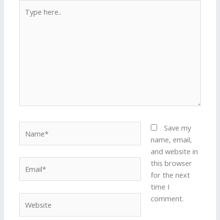
Type
here..
Name*
Save my
name, email,
and website in
Email*
this browser
for the next
time I
Website
comment.