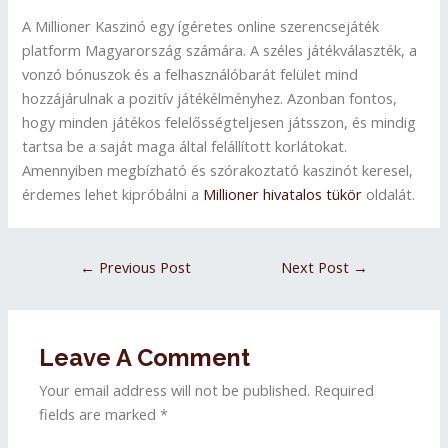
A Millioner Kaszinó egy ígéretes online szerencsejáték
platform Magyarország számára. A széles játékválaszték, a
vonzó bónuszok és a felhasználóbarát felület mind
hozzájárulnak a pozitív játékélményhez. Azonban fontos,
hogy minden játékos felelősségteljesen játsszon, és mindig
tartsa be a saját maga által felállított korlátokat.
Amennyiben megbízható és szórakoztató kaszinót keresel,
érdemes lehet kipróbálni a
Millioner hivatalos tükör
oldalát.
←
Previous Post
Next Post
→
Leave A Comment
Your email address will not be published.
Required
fields are marked
*