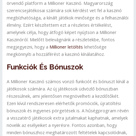
örvendő platform a Millioner Kaszinó. Magyarország
szerencsejátékosai számára sok kérdést vet fel a kaszinó
megbízhatósága, a kínált játékok minősége és a felhasználói
élmény. Ezért készítettem ezt a részletes értékelést,
amelynek célja, hogy átfogó képet nyújtson a Millioner
Kaszinóról. Mielőtt belevágnánk a részletekbe, fontos
megjegyezni, hogy a
Millioner letöltés
lehetősége
megkönnyíti a hozzáférést a kaszinó kínálatához.
Funkciók És Bónuszok
A Millioner Kaszinó számos vonzó funkciót és bónuszt kínál a
játékosok számára. Az új játékosok üdvözlő bónuszban
részesülnek, ami jelentősen megnövelheti a kezdőtőkét.
Ezen kívül rendszeresen elérhetők promóciók, újratöltési
bónuszok és ingyenes pörgetések is. A hűségprogram révén
a visszatérő játékosok extra jutalmakat kaphatnak, amelyek
növelik az esélyeiket a nyerésre. Fontos azonban, hogy
minden bónuszhoz meghatározott feltételek kapcsolódnak,