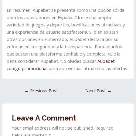
En resumen, Aupabet se presenta como una opción sólida
para los apostadores en España. Ofrece una amplia
variedad de juegos y deportes, bonificaciones atractivas y
una experiencia de usuario satisfactoria. Si bien existen
otras opciones en el mercado, Aupabet destaca por su
enfoque en la seguridad y la transparencia. Para aquellos
que buscan una plataforma confiable y completa, vale la
pena considerar Aupabet. No olvides buscar
Aupabet
código promocional
para aprovechar al máximo las ofertas.
←
Previous Post
Next Post
→
Leave A Comment
Your email address will not be published.
Required
fields are marked
*