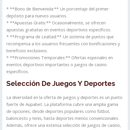
* **Bono de Bienvenida:** Un porcentaje del primer
depósito para nuevos usuarios.
* **Apuestas Gratis:** Ocasionalmente, se ofrecen
apuestas gratuitas en eventos deportivos específicos.
* **Programa de Lealtad:** Un sistema de puntos que
recompensa a los usuarios frecuentes con bonificaciones y
beneficios exclusivos.
* **Promociones Temporales:** Ofertas especiales en
eventos deportivos importantes o juegos de casino
específicos.
Selección De Juegos Y Deportes
La diversidad en la oferta de juegos y deportes es un punto
fuerte de Aupabet. La plataforma cubre una amplia gama
de opciones, desde deportes populares como fútbol,
baloncesto y tenis, hasta deportes menos convencionales.
Además, ofrece una extensa selección de juegos de casino,