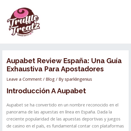
Skip
Post
MAI
to
navigation
ME
content
Aupabet Review España: Una Guía
Exhaustiva Para Apostadores
Leave a Comment
/
Blog
/ By
sparklingenius
Introducción A Aupabet
Aupabet se ha convertido en un nombre reconocido en el
panorama de las apuestas en línea en España. Dada la
creciente popularidad de las apuestas deportivas y juegos
de casino en el país, es fundamental contar con plataformas